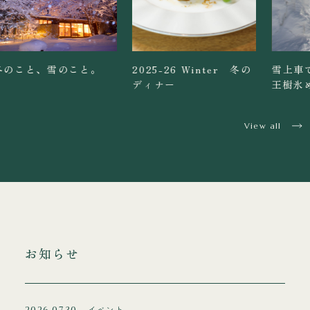
と。
2025-26 Winter 冬の
雪上車で行く「みやぎ蔵
ディナー
王樹氷めぐり」
View all
お知らせ
イベント