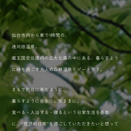
ご予約
Menu
仙台市内から車で1時間の、
『暖炉ライブ』スケジュール
遠刈田温泉。
ご予約
Menu
蔵王国定公園内の広大な森の中にある、
暮らすよう
に時を過ごす大人の森林温泉リゾートです。
まるで別荘に来たように、
暮らすように自由に、気ままに。
食べる・入浴する・寝るという日常生活を基本
に、
“理想の日常”を過ごしていただきたいと想って