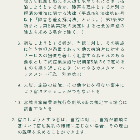
理的な範囲を超える負担を求められたとき（宿
泊しようとする者が、障害を理由とする差別の
解消の推進に関する法律（平成25年法律第65号
以下「障害者差別解消法」という。）第7条第2
項または第8条第2項の規定による社会的障壁の
除去を求める場合は除く。）
宿泊しようとする者が、当館に対し、その実施
に伴う負担が過重であって他の宿泊客に対する
サービスの提供を著しく阻害するおそれのある
要求として旅館業法施行規則第5条の6で定める
ものを繰り返したとき（いわゆるカスタマーハ
ラスメント行為。別表第3）
天災、施設の故障、その他やむを得ない事由に
より宿泊させることができないとき
宮城県旅館業法施行条例第8条の規定する場合に
該当するとき
宿泊しようとする者は、当館に対し、当館が前項に
基づいて宿泊契約の締結に応じない場合、その理由
の説明を求めることができます。