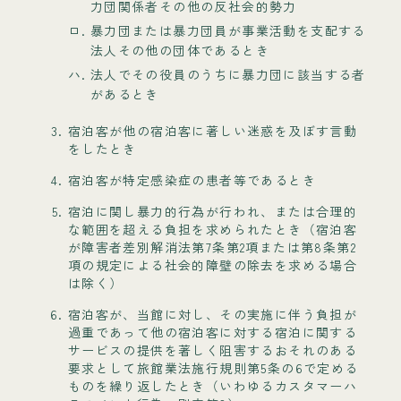
力団関係者その他の反社会的勢力
ロ.
暴力団または暴力団員が事業活動を支配する
法人その他の団体であるとき
ハ.
法人でその役員のうちに暴力団に該当する者
があるとき
宿泊客が他の宿泊客に著しい迷惑を及ぼす言動
をしたとき
宿泊客が特定感染症の患者等であるとき
宿泊に関し暴力的行為が行われ、または合理的
な範囲を超える負担を求められたとき（宿泊客
が障害者差別解消法第7条第2項または第8条第2
項の規定による社会的障壁の除去を求める場合
は除く）
宿泊客が、当館に対し、その実施に伴う負担が
過重であって他の宿泊客に対する宿泊に関する
サービスの提供を著しく阻害するおそれのある
要求として旅館業法施行規則第5条の6で定める
ものを繰り返したとき（いわゆるカスタマーハ