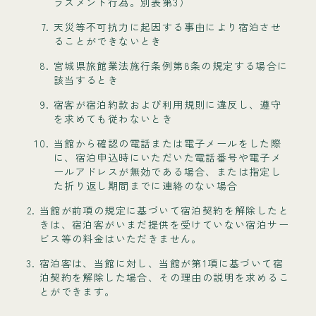
ラスメント行為。別表第3）
天災等不可抗力に起因する事由により宿泊させ
ることができないとき
宮城県旅館業法施行条例第8条の規定する場合に
該当するとき
宿客が宿泊約款および利用規則に違反し、遵守
を求めても従わないとき
当館から確認の電話または電子メールをした際
に、宿泊申込時にいただいた電話番号や電子メ
ールアドレスが無効である場合、または指定し
た折り返し期間までに連絡のない場合
当館が前項の規定に基づいて宿泊契約を解除したと
きは、宿泊客がいまだ提供を受けていない宿泊サー
ビス等の料金はいただきません。
宿泊客は、当館に対し、当館が第1項に基づいて宿
泊契約を解除した場合、その理由の説明を求めるこ
とができます。