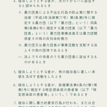
宿泊しようとする者が、次のイからハに該当す
ると認められるとき
イ.
暴力団員による不当な行為の防止策に関する
法律（平成3年法律第77号）第2条第2号に規
定する暴力団（以下「暴力団」という）同条
第2条第6号に規定する暴力団員（以下「暴力
団員」という）暴力団準構成員又は暴力団関
係者その他の反社会的勢力
ロ.
暴力団又は暴力団員が事業活動を支配する法
人その他の団体であるとき
ハ.
法人でその役員のうち暴力団員に該当するも
のがあるとき
宿泊しようとする者が、他の宿泊客に著しい迷
惑を及ぼす言動をしたとき
宿泊しようとする者が、旅館業法第4条の2第1項
第2号に規定する特定感染症の患者等（以下「特
定感染症の患者等」という。）であるとき
宿泊に関し暴力的要求行為が行われ、または合