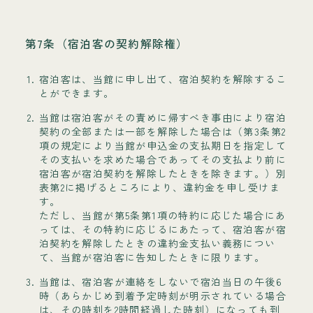
第7条（宿泊客の契約解除権）
宿泊客は、当館に申し出て、宿泊契約を解除するこ
とができます。
当館は宿泊客がその責めに帰すべき事由により宿泊
契約の全部または一部を解除した場合は（第3条第2
項の規定により当館が申込金の支払期日を指定して
その支払いを求めた場合であってその支払より前に
宿泊客が宿泊契約を解除したときを除きます。）別
表第2に掲げるところにより、違約金を申し受けま
す。
ただし、当館が第5条第1項の特約に応じた場合にあ
っては、その特約に応じるにあたって、宿泊客が宿
泊契約を解除したときの違約金支払い義務につい
て、当館が宿泊客に告知したときに限ります。
当館は、宿泊客が連絡をしないで宿泊当日の午後6
時（あらかじめ到着予定時刻が明示されている場合
は、その時刻を2時間経過した時刻）になっても到