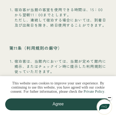
宿泊客が当館の客室を使用できる時間は、15：00
から翌朝11：00までとします。
ただし、連続して宿泊する場合においては、到着日
及び出発日を除き、終日使用することができます。
第11条（利用規則の厳守）
宿泊客は、当館内においては、当館が定めて館内に
掲示、またはチェックイン時に提示した利用規則に
従っていただきます。
当館は、前項の規定にかかわらず、同項に定める時
This website uses cookies to improve your user experience. By
間外の客室の使用に応じることがあります。また、
continuing to use this website, you have agreed with our cookie
チェックアウト時刻を過ぎて当館の了承のないまま
consent. For futher information, please check the
Private Policy
.
館内の利用が認められた場合も以下の料金を適用す
るものとします。
Agree
11：00（チェックアウト時刻）以後12：00まで
は、30分経過するごとに1人あたり10,000円の