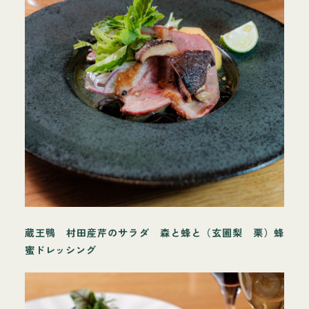
蔵王鴨 村田産芹のサラダ 森と蜂と（玄圃梨 栗）蜂
蜜ドレッシング