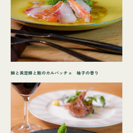
鰤と美澄鱒と鮑のカルパッチョ 柚子の香り